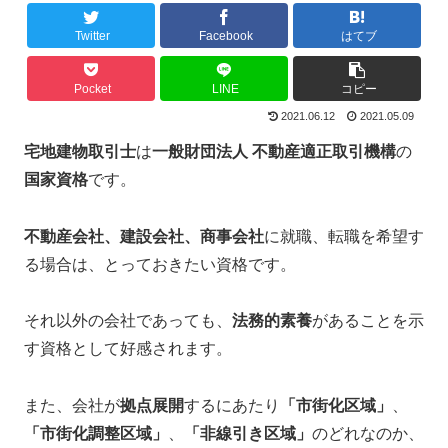
Twitter
Facebook
はてブ
Pocket
LINE
コピー
2021.06.12
2021.05.09
宅地建物取引士
は
一般財団法人 不動産適正取引機構
の
国家資格
です。
不動産会社、建設会社、商事会社
に就職、転職を希望す
る場合は、とっておきたい資格です。
それ以外の会社であっても、
法務的素養
があることを示
す資格として好感されます。
また、会社が
拠点展開
するにあたり
「市街化区域」
、
「市街化調整区域」
、
「非線引き区域」
のどれなのか、