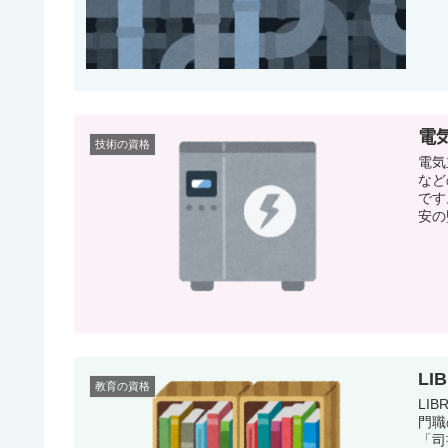
電
技術の資格
電気
など
です
安の
LI
教育の資格
LI
門職
「司