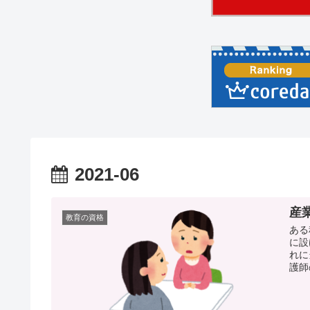
2021-06
産
教育の資格
ある
に設
れに
護師