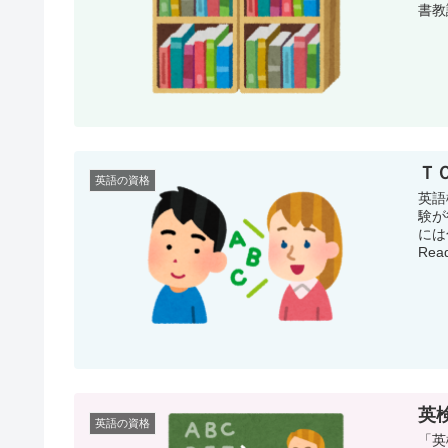
書教
Ｔ
英語の資格
英語
験が
には
Read
英
英語の資格
「英