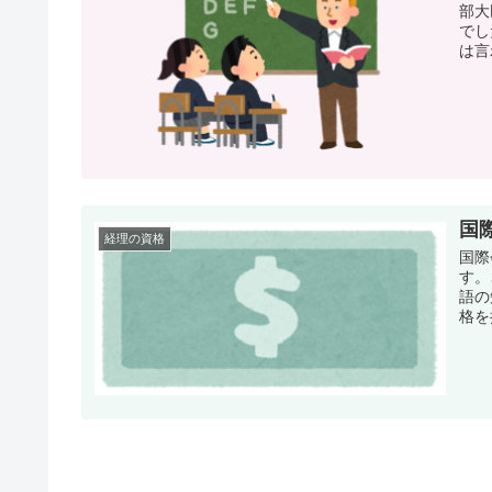
部大
でし
は言
国際
経理の資格
国際
す。
語の
格を