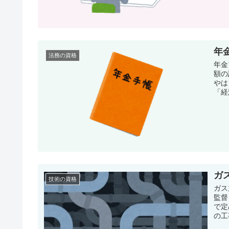
年
法務の資格
年金
額の
やは
「経
ガ
技術の資格
ガス
監督
で定
の工