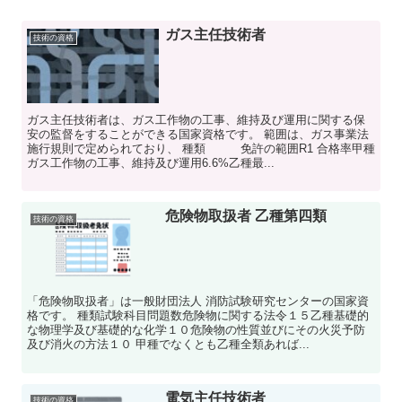
ガス主任技術者
技術の資格
ガス主任技術者は、ガス工作物の工事、維持及び運用に関する保
安の監督をすることができる国家資格です。 範囲は、ガス事業法
施行規則で定められており、 種類 免許の範囲R1 合格率甲種
ガス工作物の工事、維持及び運用6.6%乙種最...
危険物取扱者 乙種第四類
技術の資格
「危険物取扱者」は一般財団法人 消防試験研究センターの国家資
格です。 種類試験科目問題数危険物に関する法令１５乙種基礎的
な物理学及び基礎的な化学１０危険物の性質並びにその火災予防
及び消火の方法１０ 甲種でなくとも乙種全類あれば...
電気主任技術者
技術の資格