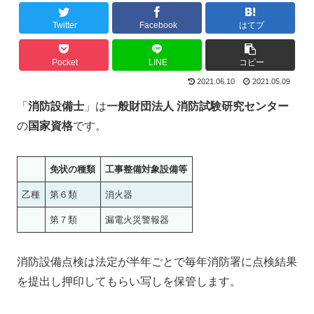
Twitter
Facebook
はてブ
Pocket
LINE
コピー
2021.06.10
2021.05.09
「
消防設備士
」は
一般財団法人 消防試験研究センター
の
国家資格
です。
免状の種類
工事整備対象設備等
乙種
第６類
消火器
第７類
漏電火災警報器
消防設備点検は法定が半年ごとで毎年消防署に点検結果
を提出し押印してもらい写しを保管します。